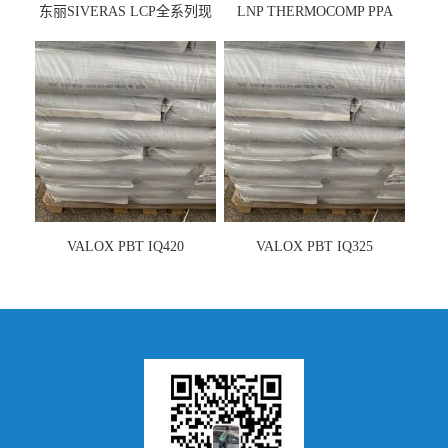
东丽SIVERAS LCP全系列现
LNP THERMOCOMP PPA
货
UCF26AS
VALOX PBT IQ420
VALOX PBT IQ325