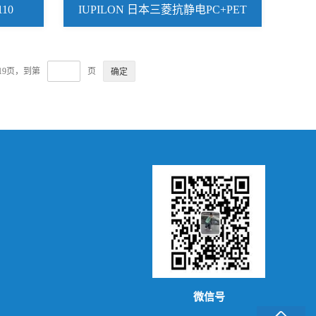
110
IUPILON 日本三菱抗静电PC+PET
MB5002R
19页，到第
页
微信号