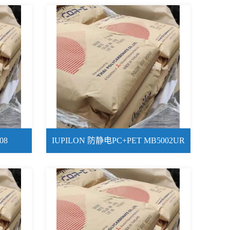
08
IUPILON 防静电PC+PET MB5002UR