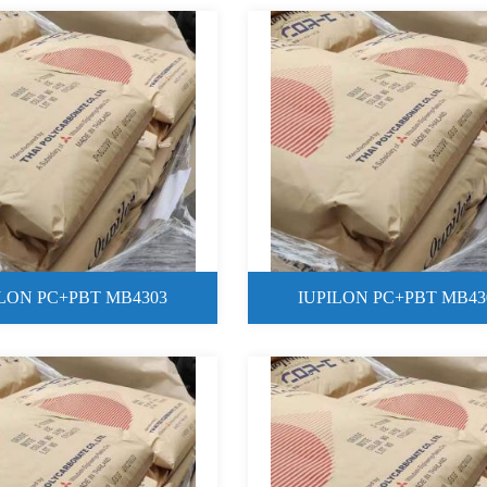
MB6001UR
ILON PC+PBT MB4303
IUPILON PC+PBT MB43