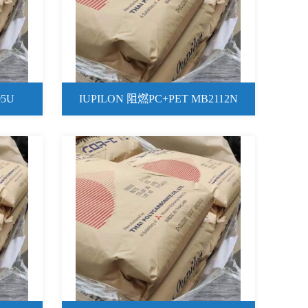
05U
IUPILON 阻燃PC+PET MB2112N