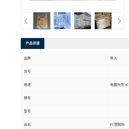
产品详请
品牌
帝人
货号
用途
电器外壳 3
牌号
型号
品名
PC塑胶料