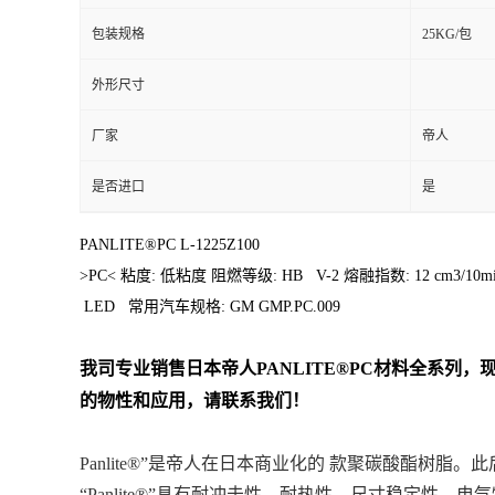
包装规格
25KG/包
外形尺寸
厂家
帝人
是否进口
是
PANLITE®PC L-1225Z100
>PC< 粘度: 低粘度 阻燃等级: HB V-2 熔融指数: 12 cm3/
LED 常用汽车规格: GM GMP.PC.009
我司专业销售日本帝人
PANLITE
®PC
材料
全系列
，现
的物性和应用，请联系我们！
Panlite®”是帝人在日本商业化的 款聚碳酸酯树脂。此
“Panlite®”具有耐冲击性、耐热性、尺寸稳定性