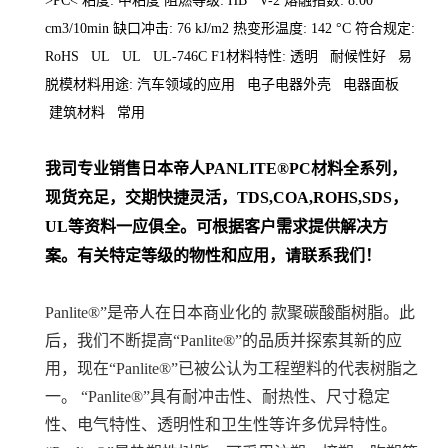
>PC< 粘度: 中粘度 阻燃等级: HB V-2 熔融指数: 8.00
cm3/10min 缺口冲击: 76 kJ/m2 热变形温度: 142 °C 符合规定:
RoHS UL UL UL-746C F1材料特性: 透明 耐候性好 易
脱模材料用途: 汽车领域的应用 电子电器外壳 电器面板
建筑材料 常用
我司专业销售日本帝人
PANLITE
®PC
材料
全系列
，
现货充足，交期快捷灵活，TDS,COA,ROHS,SDS，
UL等资料一应俱全。可根据客户需求提供解决方
案。
有关特定等级的物性和应用，请联系我们！
Panlite®”是帝人在日本商业化的 款聚碳酸酯树脂。此
后，我们不断提高“Panlite®”的品质并探索其新的应
用，现在“Panlite®”已被公认为工程塑料的代表树脂之
一。 “Panlite®”具有耐冲击性、耐热性、尺寸稳定
性、电气特性、透明性和卫生性等许多优异特性。