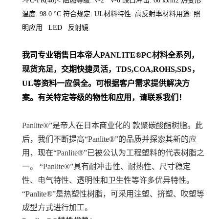
>PC-FR(40)< 阻燃等级: V-2 V-0 缺口冲击: 60 kJ/m2 热变形
温度: 98.0 °C 符合规定: UL材料特性: 高反射率材料用途: 照
明应用 LED 反射镜
我司专业销售日本帝人
PANLITE
®PC
材料
全系列
，
现货充足，交期快捷灵活，TDS,COA,ROHS,SDS，
UL等资料一应俱全。可根据客户需求提供解决方
案。
有关特定等级的物性和应用，请联系我们！
Panlite®”是帝人在日本商业化的 款聚碳酸酯树脂。此
后，我们不断提高“Panlite®”的品质并探索其新的应
用，现在“Panlite®”已被公认为工程塑料的代表树脂之
一。 “Panlite®”具有耐冲击性、耐热性、尺寸稳定
性、电气特性、透明性和卫生性等许多优异特性。
“Panlite®”是热塑性树脂，可采用注塑、挤塑、吹塑等
成型方式进行加工。