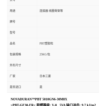
货号
用途
连接器 线圈骨架等
牌号
型号
品名
PBT塑胶粒
包装规格
25KG/包
外形尺寸
厂家
日本三菱
是否进口
是
NOVADURAN™PBT 5010GN6-30M8X
>PBT-GF30-FR< 阻燃等级: V-0 5VA 缺口冲击: 9.7 kJ/m2