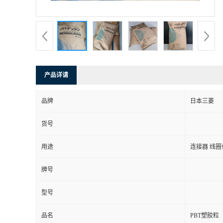
产品详请
品牌
日本三菱
货号
用途
连接器 线圈
牌号
型号
品名
PBT塑胶粒