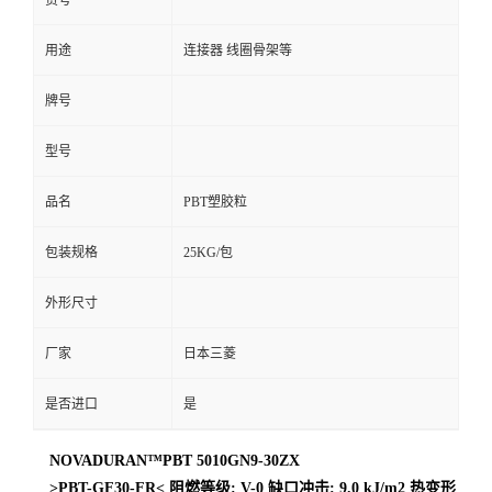
货号
用途
连接器 线圈骨架等
牌号
型号
品名
PBT塑胶粒
包装规格
25KG/包
外形尺寸
厂家
日本三菱
是否进口
是
NOVADURAN™PBT 5010GN9-30ZX
>PBT-GF30-FR< 阻燃等级: V-0 缺口冲击: 9.0 kJ/m2 热变形