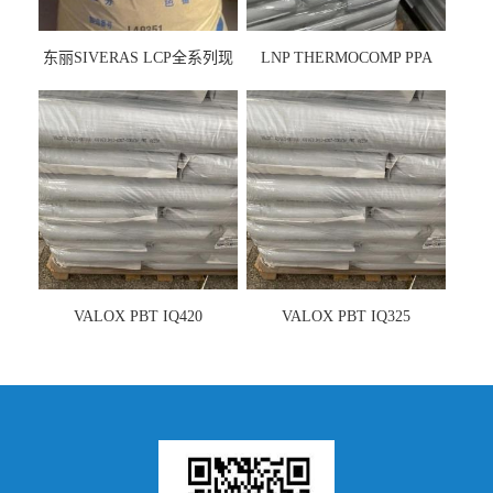
东丽SIVERAS LCP全系列现
LNP THERMOCOMP PPA
货
UCF26AS
VALOX PBT IQ420
VALOX PBT IQ325