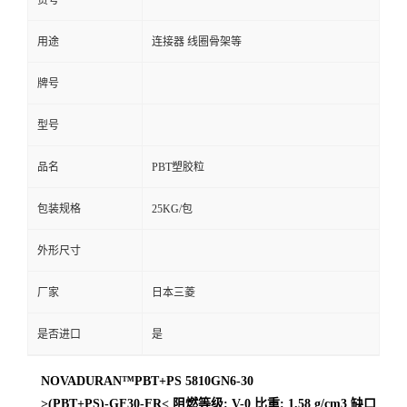
货号
用途
连接器 线圈骨架等
牌号
型号
品名
PBT塑胶粒
包装规格
25KG/包
外形尺寸
厂家
日本三菱
是否进口
是
NOVADURAN™PBT+PS 5810GN6-30
>(PBT+PS)-GF30-FR< 阻燃等级: V-0 比重: 1.58 g/cm3 缺口