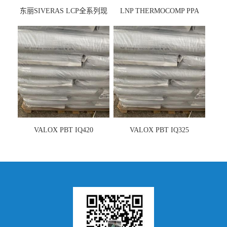
东丽SIVERAS LCP全系列现
LNP THERMOCOMP PPA
货
UCF26AS
VALOX PBT IQ420
VALOX PBT IQ325