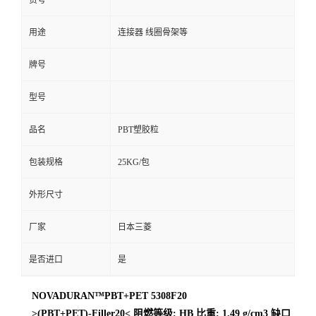
货号
用途
连接器 线圈骨架等
牌号
型号
品名
PBT塑胶粒
包装规格
25KG/包
外形尺寸
厂家
日本三菱
是否进口
是
NOVADURAN™PBT+PET 5308F20
>(PBT+PET)-Filler20< 阻燃等级: HB 比重: 1.49 g/cm3 缺口