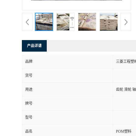
产品详请
品牌
三菱工程塑
货号
用途
齿轮 滑轮 
牌号
型号
品名
POM塑料