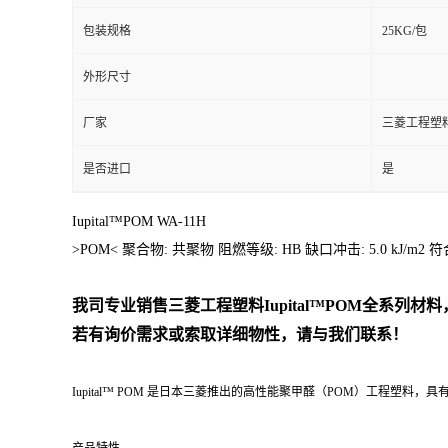
包装规格
25KG/包
外形尺寸
厂家
三菱工程塑
是否进口
是
Iupital™POM WA-11H
>POM< 聚合物: 共聚物 阻燃等级: HB 缺口冲击: 5.0 k
我司专业销售三菱工程塑料
Iupital™POM
全系列
材料
若有询价需求或索取详细物性，请与我们联系！
Iupital™ POM 是日本三菱推出的高性能聚甲醛（POM）工程