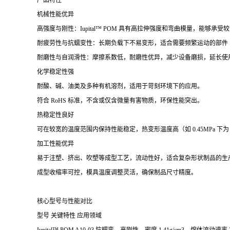
产品特性
机械性能优异
高强度与刚性：Iupital™ POM 具有高拉伸强度和弯曲模量，能够
耐疲劳性与抗蠕变性：长期负载下不易变形，适合需要频繁运动的部件
耐磨性与自润滑性：摩擦系数低，耐磨性优异，减少设备磨损，延长使
化学稳定性强
耐酸、碱、油类及多种有机溶剂，适用于苛刻环境下的应用。
符合 RoHS 标准，不含或仅含微量有害物质，环保性能突出。
热稳定性良好
可在较宽的温度范围内保持性能稳定，热变形温度高（如 0.45MPa 下为 
加工性能优异
易于注塑、挤出、吹塑等成型工艺，流动性好，适合复杂形状制品的生
成型收缩率可控，模具温度调整灵活，确保制品尺寸精度。
核心型号与性能对比
型号
关键特性
应用领域