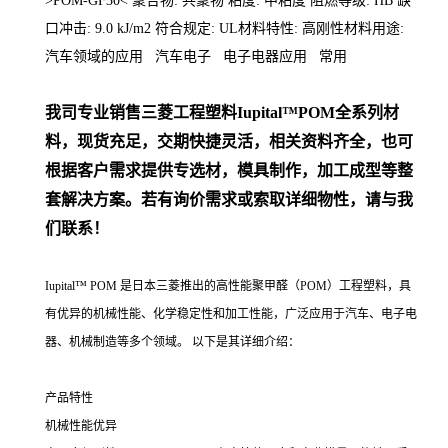
>POM-GF30< 聚合物: 共聚物 粘度: 中粘度 阻燃等级: HB 缺
口冲击: 9.0 kJ/m2 符合规定: UL材料特性: 高刚性材料用途:
汽车领域的应用 汽车电子 电子电器应用 常用
我司专业销售三菱工程塑料
Iupital™POM
全系列
材
料，现货充足，交期快捷灵活，相关资料齐全，
也可
根据客户需求提供专
选材，模具制作，加工成型等整
套解决方案。若有询价需求或索取详细物性，请与我
们联系！
Iupital™ POM 是日本三菱推出的高性能聚甲醛（POM）工程塑料，具
有优异的机械性能、化学稳定性和加工性能，广泛应用于汽车、电子电
器、机械制造等多个领域。 以下是其详细介绍：
产品特性
机械性能优异