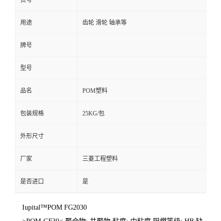
货号
用途
齿轮 滑轮 轴承等
牌号
型号
品名
POM塑料
包装规格
25KG/包
外形尺寸
厂家
三菱工程塑料
是否进口
是
Iupital™POM FG2030