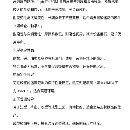
高强度与刚性：Iupital™ POM 具有高拉伸强度和弯曲模量，能够承受
较大的负荷和应力，适用于高精度、高负荷部件。
耐疲劳性与抗蠕变性：长期负载下不易变形，适合需要频繁运动的部件
（如齿轮、轴承）。
耐磨性与自润滑性：摩擦系数低，耐磨性优异，减少设备磨损，延长使
用寿命。
化学稳定性强
耐酸、碱、油类及多种有机溶剂，适用于苛刻环境下的应用。
符合 RoHS 标准，不含或仅含微量有害物质，环保性能突出。
热稳定性良好
可在较宽的温度范围内保持性能稳定，热变形温度高（如 0.45MPa 下
为 156°C），适合高温环境。
加工性能优异
易于注塑、挤出、吹塑等成型工艺，流动性好，适合复杂形状制品的生
产。
成型收缩率可控，模具温度调整灵活，确保制品尺寸精度。