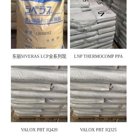
东丽SIVERAS LCP全系列现
LNP THERMOCOMP PPA
货
UCF26AS
VALOX PBT IQ420
VALOX PBT IQ325