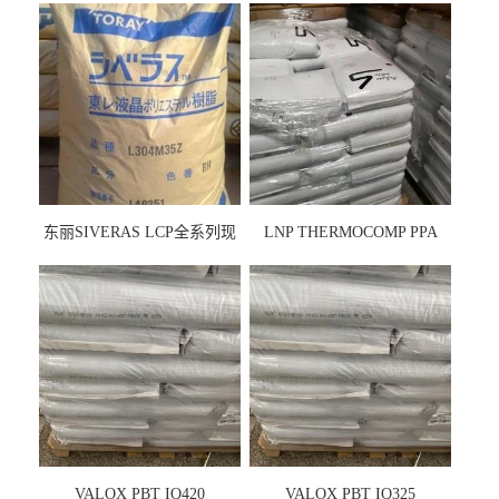
东丽SIVERAS LCP全系列现
LNP THERMOCOMP PPA
货
UCF26AS
VALOX PBT IQ420
VALOX PBT IQ325