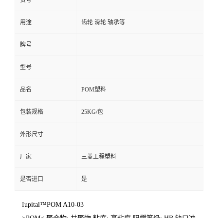
货号
用途
齿轮 滑轮 轴承等
牌号
型号
品名
POM塑料
包装规格
25KG/包
外形尺寸
厂家
三菱工程塑料
是否进口
是
Iupital™POM A10-03