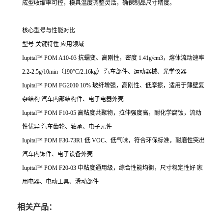
成型收缩率可控，模具温度调整灵活，确保制品尺寸精度。
核心型号与性能对比
型号
关键特性
应用领域
Iupital™ POM A10-03
抗蠕变、高刚性，密度 1.41g/cm3，熔体流动速率
2.2-2.5g/10min（190°C/2.16kg）
汽车部件、运动器械、光学仪器
Iupital™ POM FG2010
10% 玻纤增强，高刚性、低摩擦，适用于薄壁复
杂结构
汽车内部结构件、电子电器外壳
Iupital™ POM F10-05
高粘度共聚物，拉伸强度高，耐化学腐蚀，流动
性优异
汽车齿轮、轴承、电子元件
Iupital™ POM F30-73R1
低 VOC、低气味，符合环保标准，耐磨性突出
汽车内饰件、电子设备外壳
Iupital™ POM F20-03
中粘度通用级，综合性能均衡，尺寸稳定性好
家
用电器、电动工具、滑动部件
相关产品：