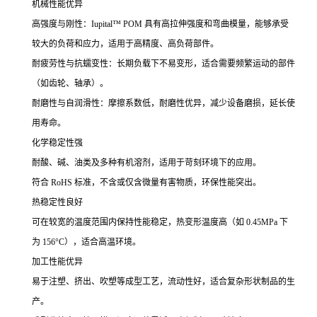
机械性能优异
高强度与刚性：Iupital™ POM 具有高拉伸强度和弯曲模量，能够承受
较大的负荷和应力，适用于高精度、高负荷部件。
耐疲劳性与抗蠕变性：长期负载下不易变形，适合需要频繁运动的部件
（如齿轮、轴承）。
耐磨性与自润滑性：摩擦系数低，耐磨性优异，减少设备磨损，延长使
用寿命。
化学稳定性强
耐酸、碱、油类及多种有机溶剂，适用于苛刻环境下的应用。
符合 RoHS 标准，不含或仅含微量有害物质，环保性能突出。
热稳定性良好
可在较宽的温度范围内保持性能稳定，热变形温度高（如 0.45MPa 下
为 156°C），适合高温环境。
加工性能优异
易于注塑、挤出、吹塑等成型工艺，流动性好，适合复杂形状制品的生
产。