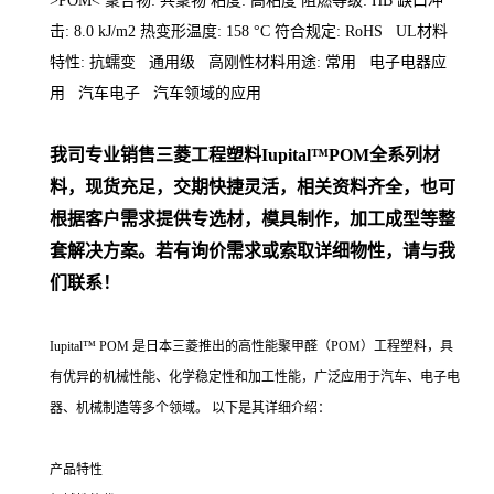
>POM< 聚合物: 共聚物 粘度: 高粘度 阻燃等级: HB 缺口冲
击: 8.0 kJ/m2 热变形温度: 158 °C 符合规定: RoHS UL材料
特性: 抗蠕变 通用级 高刚性材料用途: 常用 电子电器应
用 汽车电子 汽车领域的应用
我司专业销售三菱工程塑料
Iupital™POM
全系列
材
料，现货充足，交期快捷灵活，相关资料齐全，
也可
根据客户需求提供专
选材，模具制作，加工成型等整
套解决方案。若有询价需求或索取详细物性，请与我
们联系！
Iupital™ POM 是日本三菱推出的高性能聚甲醛（POM）工程塑料，具
有优异的机械性能、化学稳定性和加工性能，广泛应用于汽车、电子电
器、机械制造等多个领域。 以下是其详细介绍：
产品特性