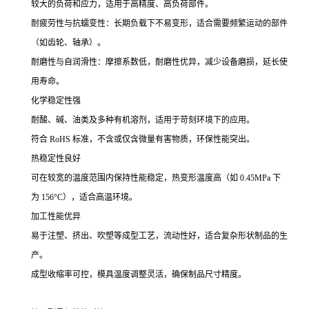
较大的负荷和应力，适用于高精度、高负荷部件。
耐疲劳性与抗蠕变性：长期负载下不易变形，适合需要频繁运动的部件
（如齿轮、轴承）。
耐磨性与自润滑性：摩擦系数低，耐磨性优异，减少设备磨损，延长使
用寿命。
化学稳定性强
耐酸、碱、油类及多种有机溶剂，适用于苛刻环境下的应用。
符合 RoHS 标准，不含或仅含微量有害物质，环保性能突出。
热稳定性良好
可在较宽的温度范围内保持性能稳定，热变形温度高（如 0.45MPa 下
为 156°C），适合高温环境。
加工性能优异
易于注塑、挤出、吹塑等成型工艺，流动性好，适合复杂形状制品的生
产。
成型收缩率可控，模具温度调整灵活，确保制品尺寸精度。