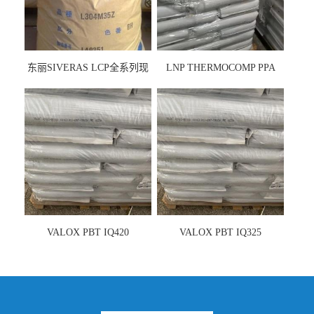
东丽SIVERAS LCP全系列现
LNP THERMOCOMP PPA
货
UCF26AS
VALOX PBT IQ420
VALOX PBT IQ325