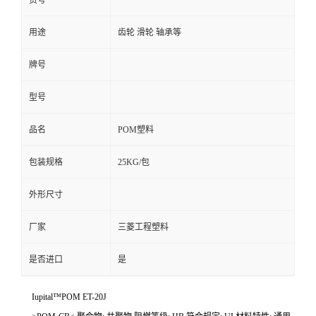
货号
用途
齿轮 滑轮 轴承等
牌号
型号
品名
POM塑料
包装规格
25KG/包
外形尺寸
厂家
三菱工程塑料
是否进口
是
Iupital™POM ET-20J