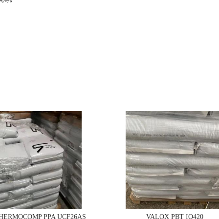
壳等。
THERMOCOMP PPA UCF26AS
VALOX PBT IQ420