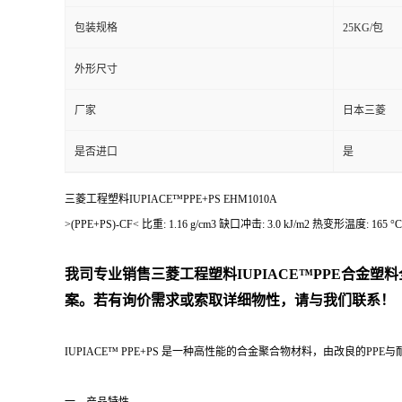
包装规格
25KG/包
外形尺寸
厂家
日本三菱
是否进口
是
三菱工程塑料IUPIACE™PPE+PS EHM1010A
>(PPE+PS)-CF< 比重: 1.16 g/cm3 缺口冲击: 3.0 kJ/m2 热
我司专业销售三菱工程塑料
IUPIACE™PPE合金塑
案。若有询价需求或索取详细物性，请与我们联系！
IUPIACE™ PPE+PS 是一种高性能的合金聚合物材料，由改良