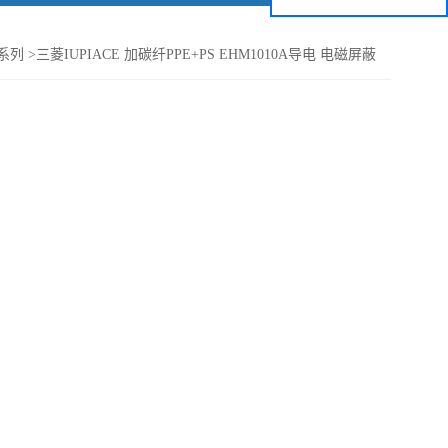
E系列
>
三菱IUPIACE 加碳纤PPE+PS EHM1010A导电 电磁屏蔽