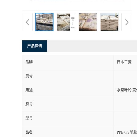
产品详请
品牌
日本三菱
货号
用途
水泵叶轮 壳
牌号
型号
品名
PPE+PS塑