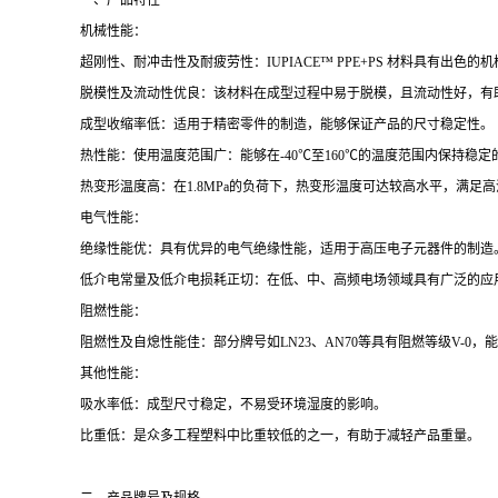
一、产品特性
机械性能：
超刚性、耐冲击性及耐疲劳性：IUPIACE™ PPE+PS 材料具有
脱模性及流动性优良：该材料在成型过程中易于脱模，且流动性好，有
成型收缩率低：适用于精密零件的制造，能够保证产品的尺寸稳定性。
热性能：使用温度范围广：能够在-40℃至160℃的温度范围内保持稳
热变形温度高：在1.8MPa的负荷下，热变形温度可达较高水平，满足
电气性能：
绝缘性能优：具有优异的电气绝缘性能，适用于高压电子元器件的制造
低介电常量及低介电损耗正切：在低、中、高频电场领域具有广泛的应
阻燃性能：
阻燃性及自熄性能佳：部分牌号如LN23、AN70等具有阻燃等级V-0
其他性能：
吸水率低：成型尺寸稳定，不易受环境湿度的影响。
比重低：是众多工程塑料中比重较低的之一，有助于减轻产品重量。