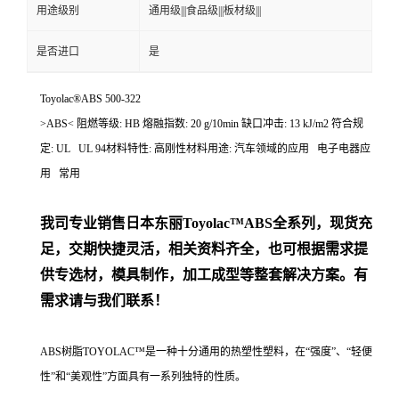
用途级别
通用级|||食品级|||板材级|||
是否进口
是
Toyolac®ABS 500-322
>ABS< 阻燃等级: HB 熔融指数: 20 g/10min 缺口冲击: 13 kJ/m2 符合规
定: UL UL 94材料特性: 高刚性材料用途: 汽车领域的应用 电子电器应
用 常用
我司专业销售日本东丽
Toyolac™ABS
全系列，现货充
足，交期快捷灵活，相关资料齐全，也可根据需求提
供专选材，模具制作，加工成型等整套解决方案。有
需求请与我们联系！
ABS树脂TOYOLAC™是一种十分通用的热塑性塑料，在“强度”、“轻便
性”和“美观性”方面具有一系列独特的性质。