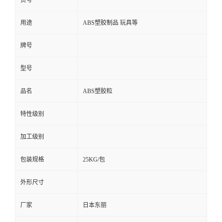
货号
用途
ABS塑胶制品 玩具等
牌号
型号
品名
ABS塑胶粒
特性级别
加工级别
包装规格
25KG/包
外形尺寸
厂家
日本东丽