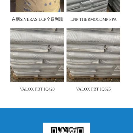
东丽SIVERAS LCP全系列现
LNP THERMOCOMP PPA
货
UCF26AS
VALOX PBT IQ420
VALOX PBT IQ325