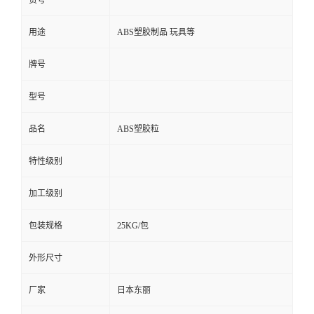
货号
用途
ABS塑胶制品 玩具等
牌号
型号
品名
ABS塑胶粒
特性级别
加工级别
包装规格
25KG/包
外形尺寸
厂家
日本东丽