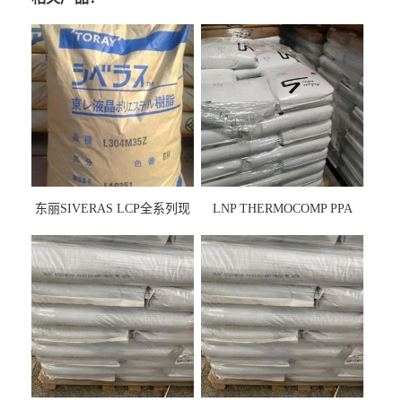
东丽SIVERAS LCP全系列现
LNP THERMOCOMP PPA
货
UCF26AS