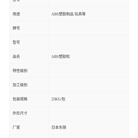
货号
用途
ABS塑胶制品 玩具等
牌号
型号
品名
ABS塑胶粒
特性级别
加工级别
包装规格
25KG/包
外形尺寸
厂家
日本东丽