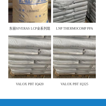
东丽SIVERAS LCP全系列现
LNP THERMOCOMP PPA
货
UCF26AS
VALOX PBT IQ420
VALOX PBT IQ325