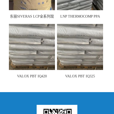
东丽SIVERAS LCP全系列现
LNP THERMOCOMP PPA
货
UCF26AS
VALOX PBT IQ420
VALOX PBT IQ325