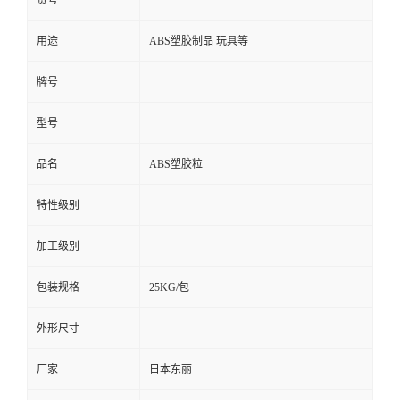
货号
用途
ABS塑胶制品 玩具等
牌号
型号
品名
ABS塑胶粒
特性级别
加工级别
包装规格
25KG/包
外形尺寸
厂家
日本东丽