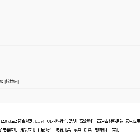
|||板材级|||
0min 缺口冲击: 12.0 kJ/m2 符合规定: UL 94 UL材料特性: 透明 高流动性 高
子电器应用 建筑应用 门窗配件 电器用具 家具 厨具 电脑部件 常用