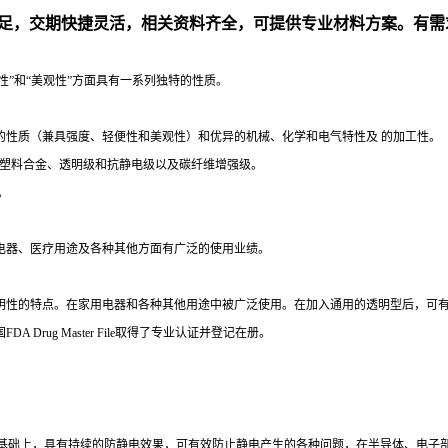
足，交期快捷灵活，相关资料齐全，可提供专业材料方案。有需
便性”和“美观性”方面具有一系列独特的性质。
特的性质（兼具强度、轻便性和美观性）和优异的机械、化学和电气特性及 的加工性。
程塑料合金、透明级和抗静电级以及碳纤维增强级。
。
用电器、医疗用途及各种其他方面有广泛的使用业绩。
透明性的特点。在家用电器和各种其他用途中被广泛使用。在加入通用的透明型后，可
国FDA Drug Master File取得了专业认证并登记在册。
基础上，具有持续的防静电效果，可有效防止静电产生的各种问题，在半导体、电子