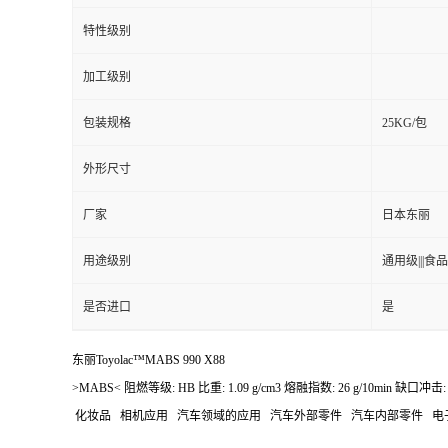
特性级别
加工级别
包装规格
25KG/包
外形尺寸
厂家
日本东丽
用途级别
通用级|||食品级
是否进口
是
东丽Toyolac™MABS 990 X88
>MABS< 阻燃等级: HB 比重: 1.09 g/cm3 熔融指数: 26 g/1
化妆品 相机应用 汽车领域的应用 汽车外部零件 汽车内部零件 电