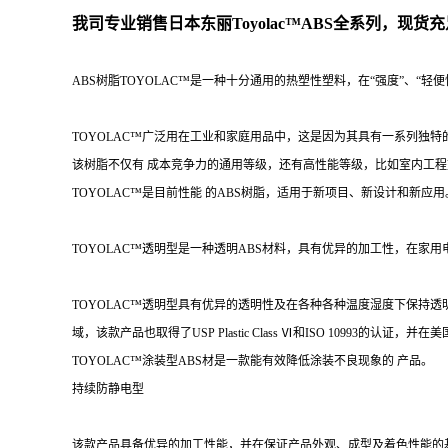
我司专业销售日本东丽
Toyolac™ABS
全系列，现货充
ABS树脂TOYOLAC™是一种十分通用的热塑性塑料，在“强度”、“轻
TOYOLAC™广泛用在工业和家庭用品中，这是因为其具有一系列独
该树脂不仅有 成本竞争力的通用等级，还有高性能等级，比如室内工
TOYOLAC™是目前性能 的ABS树脂，适用于新项目、新设计和新应用
TOYOLAC™透明型是一种透明ABS材料，具有优异的加工性，在家
TOYOLAC™透明型具有优异的透明性及在各种各种温度湿度下保持
域，该款产品也取得了USP Plastic Class Ⅵ和ISO 10993的认证，并在美
TOYOLAC™涂装型ABS材是一款能有效降低涂装不良现象的 产品。
持续防静电型
该款产品具备优异的加工性能，并在保证产品外观、成型及着色性能的