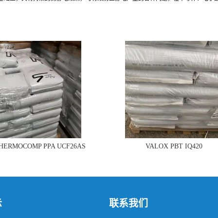
THERMOCOMP PPA UCF26AS
VALOX PBT IQ420
示
联系我们