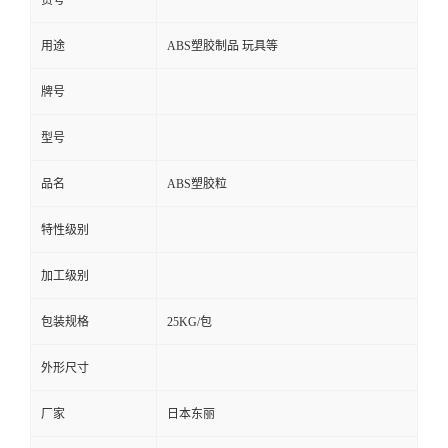
货号
用途
ABS塑胶制品 玩具等
牌号
型号
品名
ABS塑胶粒
特性级别
加工级别
包装规格
25KG/包
外形尺寸
厂家
日本东丽