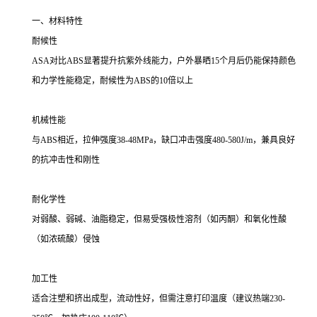
一、材料特性
耐候性
ASA对比ABS显著提升抗紫外线能力，户外暴晒15个月后仍能保持颜色
和力学性能稳定，耐候性为ABS的10倍以上
机械性能
与ABS相近，拉伸强度38-48MPa，缺口冲击强度480-580J/m，兼具良好
的抗冲击性和刚性
耐化学性
对弱酸、弱碱、油脂稳定，但易受强极性溶剂（如丙酮）和氧化性酸
（如浓硫酸）侵蚀
加工性
适合注塑和挤出成型，流动性好，但需注意打印温度（建议热端230-