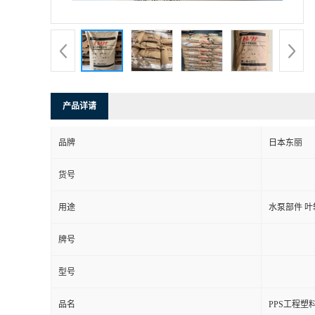
产品详请
品牌
日本东丽
货号
用途
水泵部件 叶
牌号
型号
品名
PPS工程塑