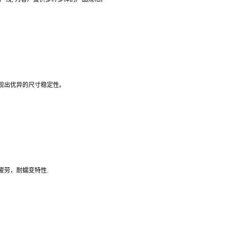
现出优异的尺寸稳定性。
疲劳，耐蠕变特性.