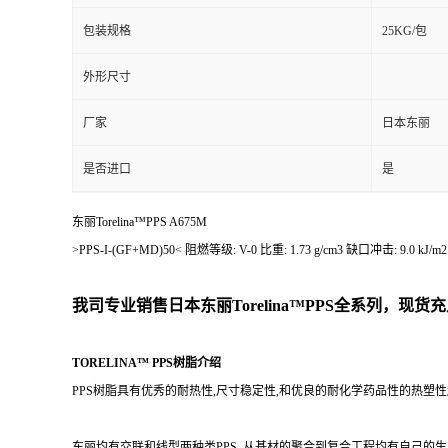
包装规格
25KG/包
外形尺寸
厂家
日本东丽
是否进口
是
东丽Torelina™PPS A675M
>PPS-I-(GF+MD)50< 阻燃等级: V-0 比重: 1.73 g/cm3 缺
我司专业销售日本东丽
Torelina™PPS
全系列，现货充
TORELINA™ PPS树脂介绍
PPS树脂具有优秀的耐热性,尺寸稳定性,和优良的耐化学药品性的热塑
东丽均有交联和线型两种类PPS, 从基材的聚合到复合工程均有自己的生