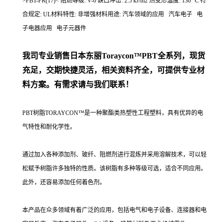
>PBT-FR(17)< 阻燃等级: V-0 缺口冲击: 2.5 kJ/m2 热变形温度: 136 °C 符
合规定: UL材料特性: 非增强材料用途: 汽车领域的应用 汽车电子 电
子电器应用 电子元器件
我司专业销售日本东丽
Toraycon™PBT
全系列，现货
充足，交期快捷灵活，相关资料齐全，可提供专业材
料方案。有需求请与我们联系！
PBT树脂TORAYCON™是一种聚酯类热塑性工程塑料，具有优异的电
气特性和耐化学性。
通过加入各种添加剂、玻纤、阻燃剂进行混炼并采用溶解技术，可以轻
松赋予树脂许多独特的性质。该树脂有多种等级可选，适合不同应用。
此外，还容易添加任何着色剂。
本产品在众多领域有着广泛的应用，包括电气和电子设备、连接器和电