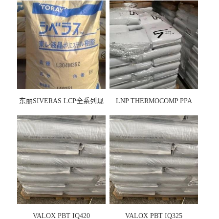
东丽SIVERAS LCP全系列现
LNP THERMOCOMP PPA
货
UCF26AS
VALOX PBT IQ420
VALOX PBT IQ325