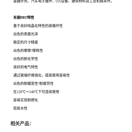
容器外壳、汽车电子器件、OA设备、建筑材料及工业机械零件。
东丽PBT特性
基于良好结晶化特性的高循环性
出色的表面光泽
稳定的尺寸精度
出色的摩擦?摩耗性
出色的耐化学性
良好的电气特性
通过玻璃纤维强化，提高使用容易性
出色的耐蠕变性?耐疲劳性
在120℃～140℃下可连续使用
容易实现耐燃化
低吸水性
相关产品：