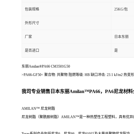
包装规格
25KG/包
外形尺寸
厂家
日本东丽
是否进口
是
东丽Amilan®PA66 CM3501G50
>PA66-GF50< 聚合物: 共聚物 阻燃等级: HB 缺口冲击: 23.1 kJ/m2
我司专业销售日本东丽
Amilan™PA66，PA6尼龙材料
AMILAN™ 尼龙树脂
尼龙树脂（聚酰胺树脂）AMILAN™是一种热塑性工程塑料，具有优
Toray系列产品包括尼龙6、尼龙66、尼龙610以及大量共聚物尼