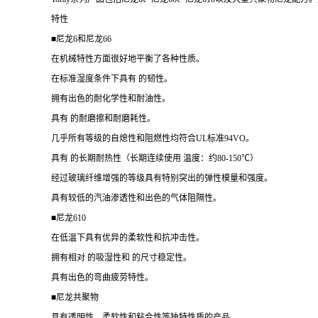
特性
■尼龙6和尼龙66
在机械特性方面很好地平衡了各种性质。
在标准湿度条件下具有 的韧性。
拥有出色的耐化学性和耐油性。
具有 的耐磨擦和耐磨耗性。
几乎所有等级的自熄性和阻燃性均符合UL标准94VO。
具有 的长期耐热性（长期连续使用 温度：约80-150℃）
经过玻璃纤维增强的等级具有特别突出的弹性模量和强度。
具有较低的汽油渗透性和出色的气体阻隔性。
■尼龙610
在低温下具有优异的柔软性和抗冲击性。
拥有相对 的吸湿性和 的尺寸稳定性。
具有出色的弯曲疲劳特性。
■尼龙共聚物
具有透明性、柔软性和粘合性等独特性质的产品。