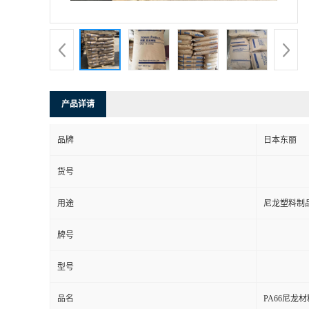
产品详请
品牌
日本东丽
货号
用途
尼龙塑料制品
牌号
型号
品名
PA66尼龙材