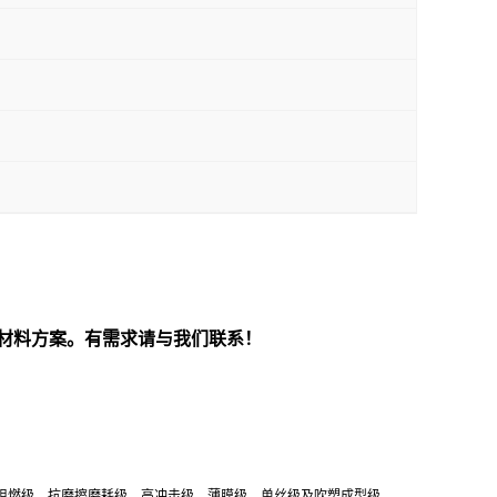
材料方案。有需求请与我们联系！
级、阻燃级、抗磨擦磨耗级、高冲击级、薄膜级、单丝级及吹塑成型级。