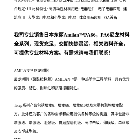
>PA6-GF15< 阻燃等级: HB 缺口冲击: 5.5 kJ/m2 热变形温度: 210 °C 符
合规定: UL材料特性: 高流动性材料用途: 电器组件 电子电器应用 建
筑应用 大型家用电器和小型家用电器 体育用品应用 OA设备
我司专业销售日本东丽
Amilan™PA66，PA6尼龙材料
全系列，现货充足，交期快捷灵活，相关资料齐全，
可提供专业材料方案。有需求请与我们联系！
AMILAN™ 尼龙树脂
尼龙树脂（聚酰胺树脂）AMILAN™是一种热塑性工程塑料，具有优异
的强度、韧性、耐热性和抗磨擦磨耗性。
Toray系列产品包括尼龙6、尼龙66、尼龙610以及大量共聚物尼龙配
方。此外还为客户的各种需求和应用提供各种等级的树脂，其中包括非
增强级、增强级、阻燃级、抗磨擦磨耗级、高冲击级、薄膜级、单丝级
及吹塑成型级。