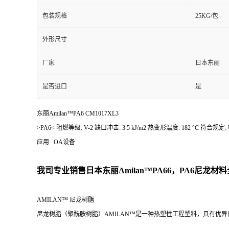
包装规格
25KG/包
外形尺寸
厂家
日本东丽
是否进口
是
东丽Amilan™PA6 CM1017XL3
>PA6< 阻燃等级: V-2 缺口冲击: 3.5 kJ/m2 热变形温度: 
应用 OA设备
我司专业销售日本东丽
Amilan™PA66，PA6尼龙材料
AMILAN™ 尼龙树脂
尼龙树脂（聚酰胺树脂）AMILAN™是一种热塑性工程塑料，具有优