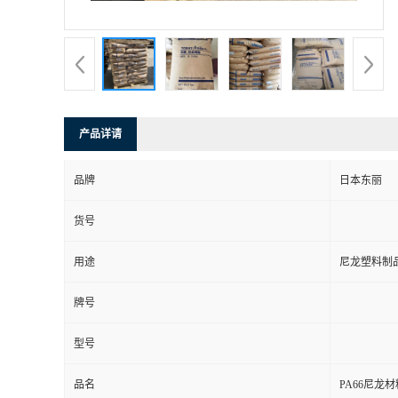
产品详请
品牌
日本东丽
货号
用途
尼龙塑料制品
牌号
型号
品名
PA66尼龙材