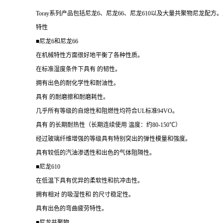
Toray系列产品包括尼龙6、尼龙66、尼龙610以及大量共聚物尼
特性
■尼龙6和尼龙66
在机械特性方面很好地平衡了各种性质。
在标准湿度条件下具有 的韧性。
拥有出色的耐化学性和耐油性。
具有 的耐磨擦和耐磨耗性。
几乎所有等级的自熄性和阻燃性均符合UL标准94VO。
具有 的长期耐热性（长期连续使用 温度：约80-150℃）
经过玻璃纤维增强的等级具有特别突出的弹性模量和强度。
具有较低的汽油渗透性和出色的气体阻隔性。
■尼龙610
在低温下具有优异的柔软性和抗冲击性。
拥有相对 的吸湿性和 的尺寸稳定性。
具有出色的弯曲疲劳特性。
■尼龙共聚物