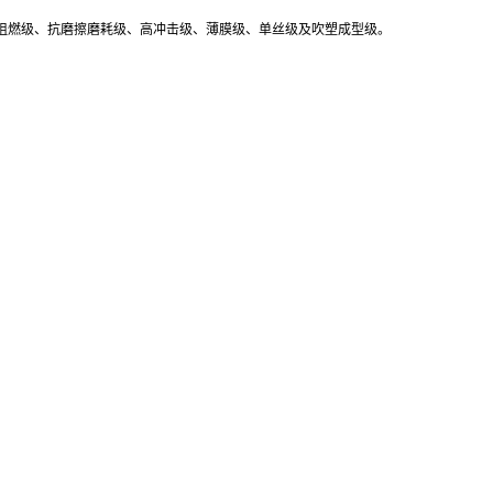
级、阻燃级、抗磨擦磨耗级、高冲击级、薄膜级、单丝级及吹塑成型级。