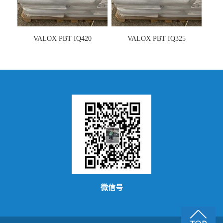
VALOX PBT IQ420
VALOX PBT IQ325
微信号