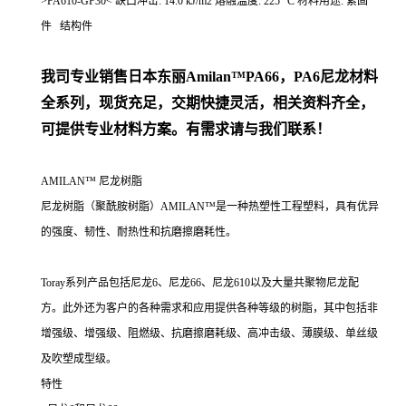
>PA610-GF30< 缺口冲击: 14.0 kJ/m2 熔融温度: 225 °C 材料用途: 紧固
件 结构件
我司专业销售日本东丽
Amilan™PA66，PA6尼龙材料
全系列，现货充足，交期快捷灵活，相关资料齐全，
可提供专业材料方案。有需求请与我们联系！
AMILAN™ 尼龙树脂
尼龙树脂（聚酰胺树脂）AMILAN™是一种热塑性工程塑料，具有优异
的强度、韧性、耐热性和抗磨擦磨耗性。
Toray系列产品包括尼龙6、尼龙66、尼龙610以及大量共聚物尼龙配
方。此外还为客户的各种需求和应用提供各种等级的树脂，其中包括非
增强级、增强级、阻燃级、抗磨擦磨耗级、高冲击级、薄膜级、单丝级
及吹塑成型级。
特性