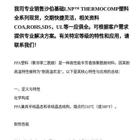
我司专业销售
沙伯基础
LNP™ THERMOCOMP
塑料
全系列
现货，交期快捷灵活，相关资料
COA,ROHS,SDS，UL等一应俱全。可根据客户需求
提供专业解决方案。
有关特定等级的特性和应用，请
联系我们！
PPA塑料（聚邻苯二酰胺）是一种高性能半芳香族聚酰胺材料，因其耐
高温特性被称为“耐高温尼龙”。以下是其核心特性与应用的总结：
一、定义与特性
化学构成
PPA兼具半结晶态和非结晶态结构，熔点约310℃（或590°F）。
耐热性能