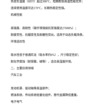
热变形温度（HDT）超过300°C，短期耐受高温性能优异；
连续使用温度可达170°C，长期热稳定性强。
机械性能
高强度、高刚性（玻纤增强级抗张强度达276MPa）；
耐疲劳性、抗蠕变性及耐磨性突出，适用于动态负载场景。
环境适应性
吸水性低于普通尼龙（吸水率约6%），尺寸稳定性好；
耐化学腐蚀（耐受酸、碱等），适合高湿度环境。
二、主要应用领域
汽车工业
发动机罩、驱动轴等高温部件；
燃油系统、传动系统轻量化组件，替代金属降低重量。
电子电气