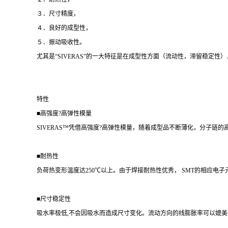
３．尺寸精度，
４．良好的成型性，
５．振动吸收性。
尤其是“SIVERAS”的一大特征是在成型性方面（流动性，滞留稳定
特性
■高强度?高弹性模量
SIVERAS™凭借高强度?高弹性模量，随着成型品不断薄化，分子链
■耐热性
负荷热变形温度达250℃以上。由于焊接耐热性优秀， SMT的相应电
■尺寸稳定性
吸水率极低,不会因吸水而造成尺寸变化。流动方向的线膨胀率可以媲美