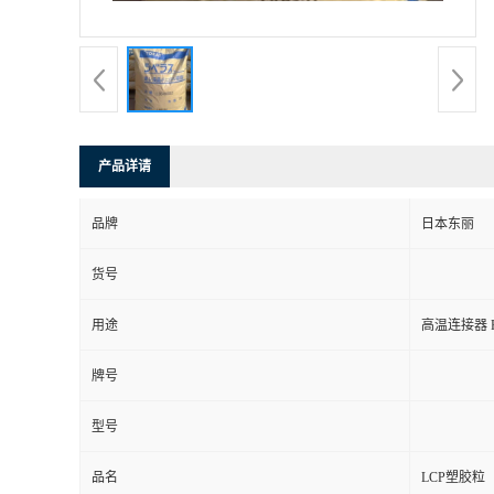
产品详请
品牌
日本东丽
货号
用途
高温连接器 
牌号
型号
品名
LCP塑胶粒