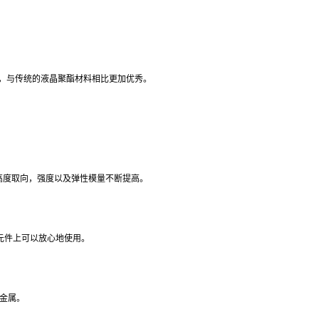
性），与传统的液晶聚酯材料相比更加优秀。
的高度取向，强度以及弹性模量不断提高。
子元件上可以放心地使用。
金属。