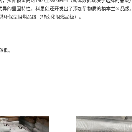
，拉伸模量高达1900至3900MPa（具体数据取决于选择的品
异的坚固特性。科思创还开发出了添加矿物质的模本兰® 品级，
提供环保型阻燃品级（非卤化阻燃品级）。
较低。