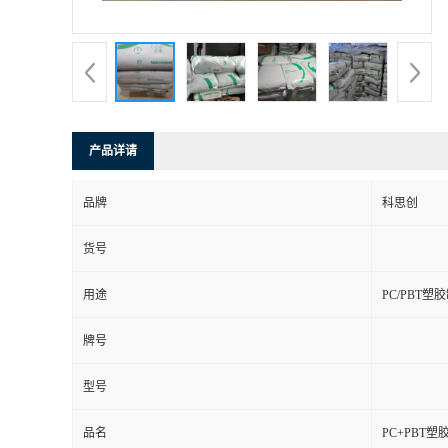
产品详请
品牌
科思创
货号
用途
PC/PBT塑
牌号
型号
品名
PC+PBT塑