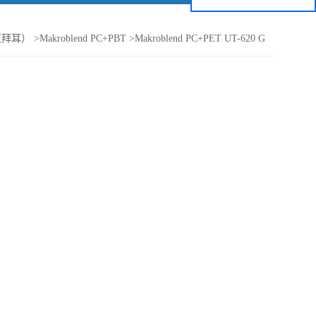
（拜耳）
>
Makroblend PC+PBT
>
Makroblend PC+PET UT-620 G