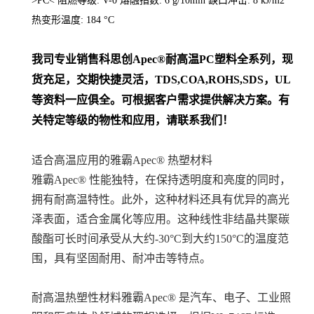
>PC< 阻燃等级: V-0 熔融指数: 6 g/10min 缺口冲击: 8 kJ/m2
热变形温度: 184 °C
我司专业销售
科思创
Apec®耐高温PC
塑料全系列
，现
货充足，交期快捷灵活，TDS,COA,ROHS,SDS，UL
等资料一应俱全。可根据客户需求提供解决方案。
有
关特定等级的物性和应用，请联系我们！
适合高温应用的雅霸Apec® 热塑材料
雅霸Apec® 性能独特，在保持透明度和亮度的同时，
拥有耐高温特性。此外，这种材料还具有优异的高光
泽表面，适合金属化等应用。这种线性非结晶共聚碳
酸酯可长时间承受从大约-30°C到大约150°C的温度范
围，具有坚固耐用、耐冲击等特点。
耐高温热塑性材料雅霸Apec® 是汽车、电子、工业照