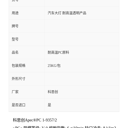
货号
用途
汽车大灯 耐高温透明产品
牌号
型号
品名
耐高温PC原料
包装规格
25KG/包
外形尺寸
厂家
科思创
是否进口
是
科思创Apec®PC 1-9357/2