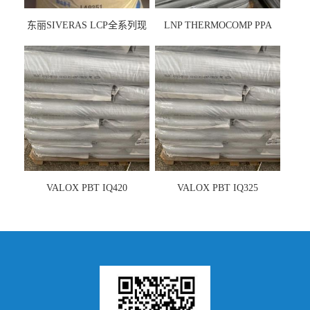
东丽SIVERAS LCP全系列现
LNP THERMOCOMP PPA
货
UCF26AS
VALOX PBT IQ420
VALOX PBT IQ325