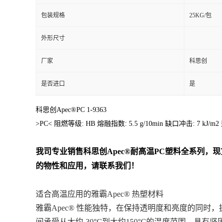
包装规格
25KG/包
外形尺寸
厂家
科思创
是否进口
是
科思创Apec®PC 1-9363
>PC< 阻燃等级: HB 熔融指数: 5.5 g/10min 缺口冲击: 7 kJ/m2
我司专业销售
科思创
Apec®耐高温PC
塑料全系列
，现
的物性和应用，请联系我们！
适合高温应用的雅霸Apec® 热塑材料
雅霸Apec® 性能独特，在保持透明度和亮度的同
间承受从大约-30°C到大约150°C的温度范围，具有