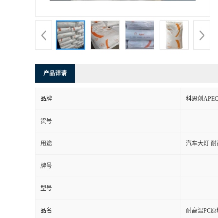
产品详请
品牌
科思创APE
货号
用途
汽车大灯 
牌号
型号
品名
耐高温PC原