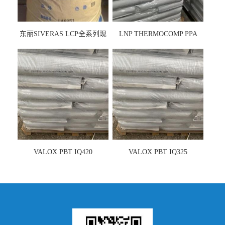
东丽SIVERAS LCP全系列现
LNP THERMOCOMP PPA
货
UCF26AS
VALOX PBT IQ420
VALOX PBT IQ325