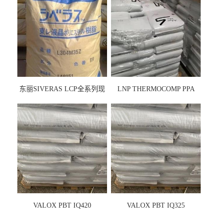
东丽SIVERAS LCP全系列现
LNP THERMOCOMP PPA
货
UCF26AS
VALOX PBT IQ420
VALOX PBT IQ325