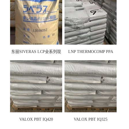
东丽SIVERAS LCP全系列现
LNP THERMOCOMP PPA
货
UCF26AS
VALOX PBT IQ420
VALOX PBT IQ325