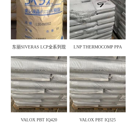
东丽SIVERAS LCP全系列现
LNP THERMOCOMP PPA
货
UCF26AS
VALOX PBT IQ420
VALOX PBT IQ325