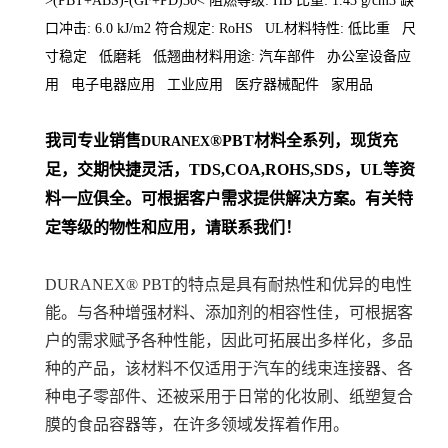
>(PBT+ABS)-(GF+PD)30< 阻燃等级: HB 比重: 1.43 g/cm3 缺
口冲击: 6.0 kJ/m2 符合规定: RoHS UL材料特性: 低比重 尺
寸稳定 低磨耗 低翘曲材料用途: 汽车部件 办公室设备应
用 电子电器应用 工业应用 医疗器械配件 家用品
我司专业销售
®PBT材料
全系列
，现货充
DURANEX
足，交期快捷灵活，TDS,COA,ROHS,SDS，UL等资
料一应俱全。可根据客户需求提供解决方案。
有关特
定等级的物性和应用，请联系我们！
DURANEX® PBT的特点是具有耐热性和优异的电性
能。与各种增强材料、添加剂的相容性佳，可根据客
户的需求赋予各种性能，因此可拓展出多样化，多品
种的产品，该材料不仅适用于汽车的线束连接器、各
种电子零部件、还被采用于日常的化妆刷、纸塑复合
膜的食品容器等，在许多领域发挥着作用。