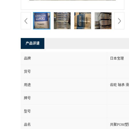
产品详请
品牌
日本宝理
货号
用途
齿轮 轴承 
牌号
型号
品名
共聚POM塑