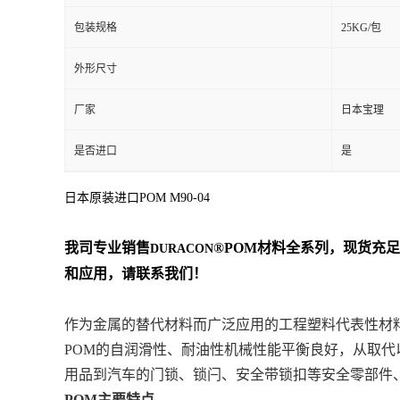
包装规格
25KG/包
外形尺寸
厂家
日本宝理
是否进口
是
日本原装进口POM M90-04
我司专业销售
®POM材料
全系列
，现货充足
DURACON
和应用，请联系我们！
作为金属的替代材料而广泛应用的工程塑料代表性材
POM的自润滑性、耐油性机械性能平衡良好，从取
用品到汽车的门锁、锁闩、安全带锁扣等安全零部件
POM主要特点