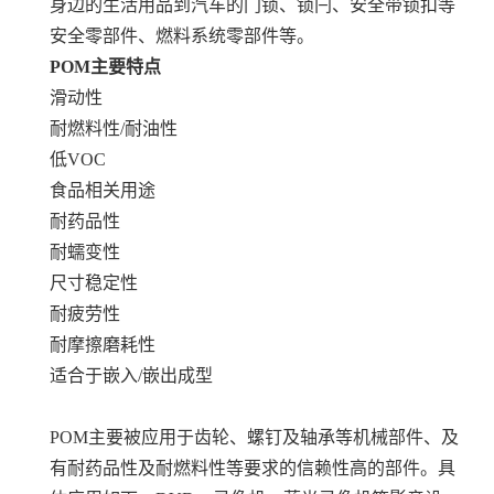
身边的生活用品到汽车的门锁、锁闩、安全带锁扣等
安全零部件、燃料系统零部件等。
POM主要特点
滑动性
耐燃料性/耐油性
低VOC
食品相关用途
耐药品性
耐蠕变性
尺寸稳定性
耐疲劳性
耐摩擦磨耗性
适合于嵌入/嵌出成型
POM主要被应用于齿轮、螺钉及轴承等机械部件、及
有耐药品性及耐燃料性等要求的信赖性高的部件。具