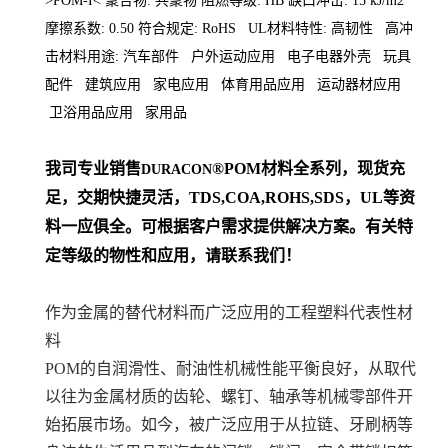
>POM-I< 聚合物: 共聚物 阻燃等级: HB 缺口冲击: 15 kJ/m2
摩擦系数: 0.50 符合规定: RoHS UL材料特性: 高韧性 高冲
击材料用途: 汽车部件 户外运动应用 电子电器外壳 玩具
配件 建筑应用 家电应用 体育用品应用 运动器材应用
卫浴用品应用 家用品
我司专业销售
®POM材料
全系列
，现货充
DURACON
足，交期快捷灵活，TDS,COA,ROHS,SDS，UL等资
料一应俱全。可根据客户需求提供解决方案。
有关特
定等级的物性和应用，请联系我们！
作为金属的替代材料而广泛应用的工程塑料代表性材
料
POM的自润滑性、耐油性机械性能平衡良好，从取代
以往为金属材质的齿轮、螺钉、轴承等机械零部件开
始拓展市场。如今，被广泛应用于从拉链、牙刷柄等