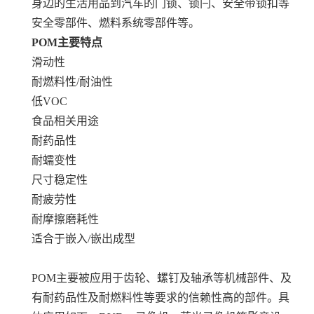
身边的生活用品到汽车的门锁、锁闩、安全带锁扣等
安全零部件、燃料系统零部件等。
POM主要特点
滑动性
耐燃料性/耐油性
低VOC
食品相关用途
耐药品性
耐蠕变性
尺寸稳定性
耐疲劳性
耐摩擦磨耗性
适合于嵌入/嵌出成型
POM主要被应用于齿轮、螺钉及轴承等机械部件、及
有耐药品性及耐燃料性等要求的信赖性高的部件。具