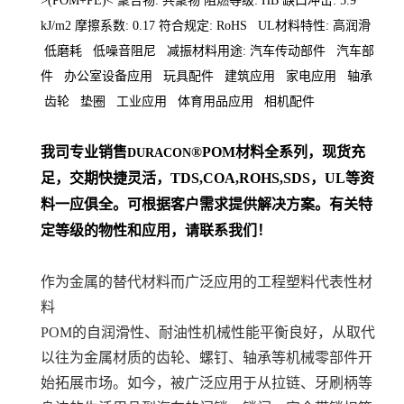
>(POM+PE)< 聚合物: 共聚物 阻燃等级: HB 缺口冲击: 5.9
kJ/m2 摩擦系数: 0.17 符合规定: RoHS UL材料特性: 高润滑
低磨耗 低噪音阻尼 减振材料用途: 汽车传动部件 汽车部
件 办公室设备应用 玩具配件 建筑应用 家电应用 轴承
齿轮 垫圈 工业应用 体育用品应用 相机配件
我司专业销售
®POM材料
全系列
，现货充
DURACON
足，交期快捷灵活，TDS,COA,ROHS,SDS，UL等资
料一应俱全。可根据客户需求提供解决方案。
有关特
定等级的物性和应用，请联系我们！
作为金属的替代材料而广泛应用的工程塑料代表性材
料
POM的自润滑性、耐油性机械性能平衡良好，从取代
以往为金属材质的齿轮、螺钉、轴承等机械零部件开
始拓展市场。如今，被广泛应用于从拉链、牙刷柄等