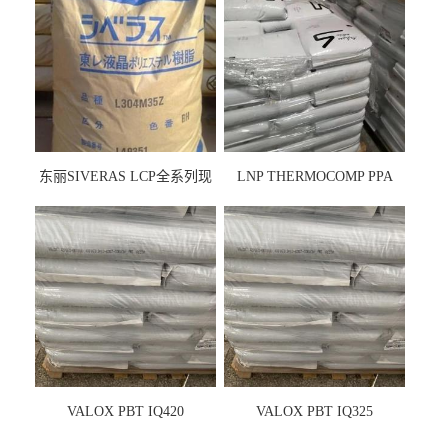
东丽SIVERAS LCP全系列现
LNP THERMOCOMP PPA
货
UCF26AS
VALOX PBT IQ420
VALOX PBT IQ325