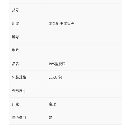
货号
用途
水泵配件 水管等
牌号
型号
品名
PPS塑胶粒
包装规格
25KG/包
外形尺寸
厂家
宝理
是否进口
是