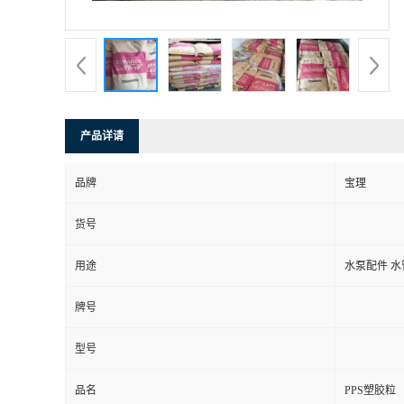
产品详请
品牌
宝理
货号
用途
水泵配件 水
牌号
型号
品名
PPS塑胶粒