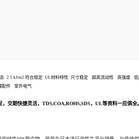
g/cm3 缺口冲击: 2.5 kJ/m2 符合规定: UL材料特性: 尺寸稳定 超高流
械配件 室外电气
，交期快捷灵活，TDS,COA,ROHS,SDS，UL等资料一应
购其制造的线性PPS聚合物，最早在日本进行改性生产与销售。与传