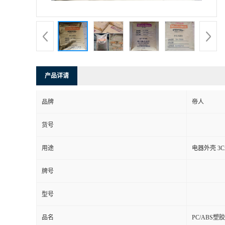
产品详请
品牌
帝人
货号
用途
电器外壳 3
牌号
型号
品名
PC/ABS塑