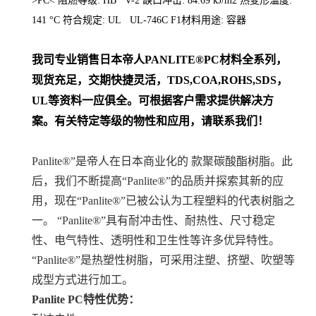
>PC< 阻燃等级: HB V-2 缺口冲击: 84.69 kJ/m2 热变形温度:
141 °C 符合规定: UL UL-746C F1材料用途: 容器
我司专业销售日本帝人
PANLITE
®PC
材料
全系列
，
现货充足，交期快捷灵活，TDS,COA,ROHS,SDS，
UL等资料一应俱全。可根据客户需求提供解决方
案。
有关特定等级的物性和应用，请联系我们！
Panlite®”是帝人在日本商业化的 款聚碳酸酯树脂。此
后，我们不断提高“Panlite®”的品质并探索其新的应
用，现在“Panlite®”已被公认为工程塑料的代表树脂之
一。 “Panlite®”具有耐冲击性、耐热性、尺寸稳定
性、电气特性、透明性和卫生性等许多优异特性。
“Panlite®”是热塑性树脂，可采用注塑、挤塑、吹塑等
成型方式进行加工。
Panlite PC特性优势：