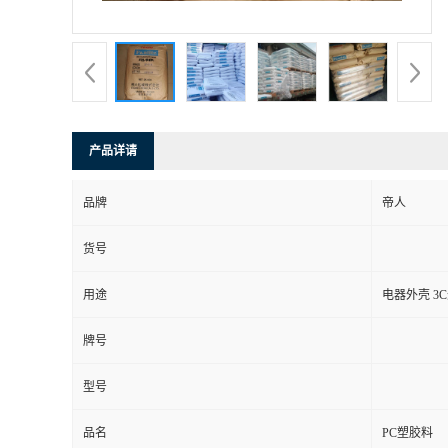
产品详请
品牌
帝人
货号
用途
电器外壳 3
牌号
型号
品名
PC塑胶料