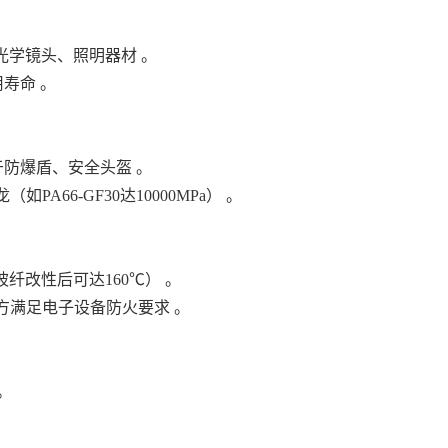
光学镜头、照明器材 。
寿命 。
于防爆盾、安全头盔 。
A66-GF30达10000MPa） 。
玻纤改性后可达160℃） 。
卤配方满足电子设备防火要求 。
。