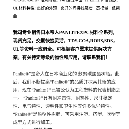
>PC-GF40-FR< 阻燃等级: V-0 缺口冲击: 11 kJ/m2 符合规定:
UL材料特性: 良好的外观 良好的焊接线强度 高模量 低翘
曲
我司专业销售日本帝人
PANLITE
®PC
材料
全系列
，
现货充足，交期快捷灵活，TDS,COA,ROHS,SDS，
UL等资料一应俱全。可根据客户需求提供解决方
案。
有关特定等级的物性和应用，请联系我们！
Panlite®”是帝人在日本商业化的 款聚碳酸酯树脂。此
后，我们不断提高“Panlite®”的品质并探索其新的应
用，现在“Panlite®”已被公认为工程塑料的代表树脂之
一。 “Panlite®”具有耐冲击性、耐热性、尺寸稳定
性、电气特性、透明性和卫生性等许多优异特性。
“Panlite®”是热塑性树脂，可采用注塑、挤塑、吹塑等
成型方式进行加工。