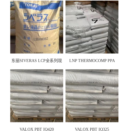
东丽SIVERAS LCP全系列现
LNP THERMOCOMP PPA
货
UCF26AS
VALOX PBT IQ420
VALOX PBT IQ325