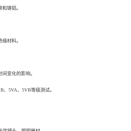
锌和铸铝。
绝缘材料。
。
时间变化的影响。
HB、5VA、5VB等级测试。
光学镜头、照明器材 。