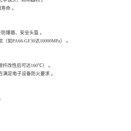
寿命 。
于防爆盾、安全头盔 。
A66-GF30达10000MPa） 。
玻纤改性后可达160℃） 。
卤配方满足电子设备防火要求 。
。