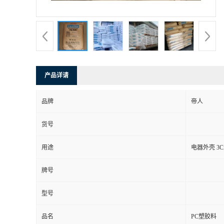
产品详请
品牌
帝人
货号
用途
电器外壳 3
牌号
型号
品名
PC塑胶料