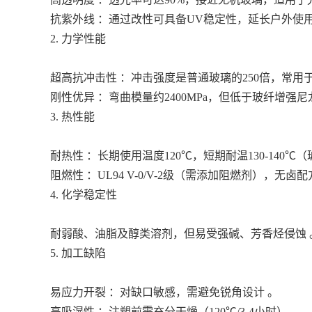
抗紫外线 ：通过改性可具备UV稳定性，延长户外使用
2. 力学性能
超高抗冲击性 ：冲击强度是普通玻璃的250倍，常用
刚性优异 ：弯曲模量约2400MPa，但低于玻纤增强尼龙（如P
3. 热性能
耐热性 ：长期使用温度120℃，短期耐温130-140℃（
阻燃性 ：UL94 V-0/V-2级（需添加阻燃剂），无
4. 化学稳定性
耐弱酸、油脂及醇类溶剂，但易受强碱、芳香烃侵蚀 
5. 加工缺陷
易应力开裂 ：对缺口敏感，需避免锐角设计 。
高吸湿性 ：注塑前需充分干燥（120℃/3-4小时）