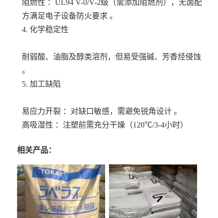
阻燃性 ：UL94 V-0/V-2级（需添加阻燃剂），无卤配
方满足电子设备防火要求 。
4. 化学稳定性
耐弱酸、油脂及醇类溶剂，但易受强碱、芳香烃侵蚀
。
5. 加工缺陷
易应力开裂 ：对缺口敏感，需避免锐角设计 。
高吸湿性 ：注塑前需充分干燥（120℃/3-4小时）
相关产品：