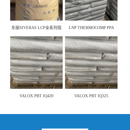
东丽SIVERAS LCP全系列现
LNP THERMOCOMP PPA
货
UCF26AS
VALOX PBT IQ420
VALOX PBT IQ325