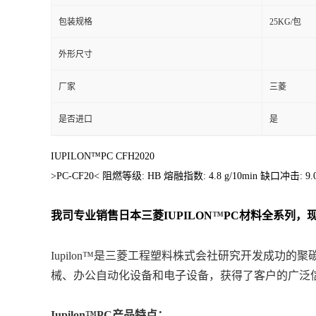
包装规格
25KG/包
外形尺寸
厂家
三菱
是否进口
是
IUPILON™PC CFH2020
>PC-CF20< 阻燃等级: HB 熔融指数: 4.8 g/10min 缺口冲击
我司专业销售日本三菱
IUPILON
™
PC
材料
全系列
，
Iupilon™是三菱工程塑料株式会社研究开发成功
械、办公自动化设备和电子设备，获得了客户的广泛
Iupilon™PC产品特点：