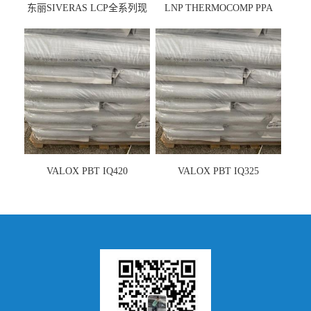
东丽SIVERAS LCP全系列现
LNP THERMOCOMP PPA
货
UCF26AS
VALOX PBT IQ420
VALOX PBT IQ325