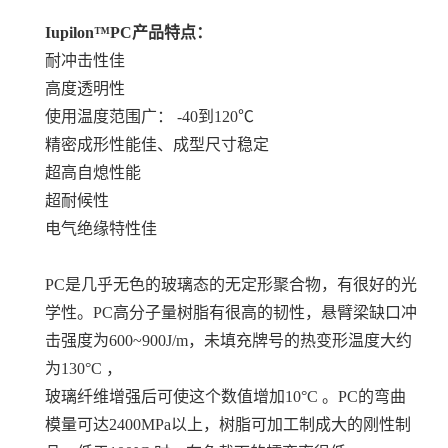
Iupilon™PC产品特点：
耐冲击性佳
高度透明性
使用温度范围广： -40到120℃
精密成形性能佳、成型尺寸稳定
超高自熄性能
超耐候性
电气绝缘特性佳
PC是几乎无色的玻璃态的无定形聚合物，有很好的光
学性。PC高分子量树脂有很高的韧性，悬臂梁缺口冲
击强度为600~900J/m，未填充牌号的热变形温度大约
为130°C ，
玻璃纤维增强后可使这个数值增加10°C 。PC的弯曲
模量可达2400MPa以上，树脂可加工制成大的刚性制